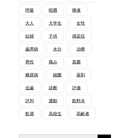
呼吸
咀嚼
唾液
大人
大学生
女性
妊婦
子供
感染症
歯周病
水分
治療
男性
痛み
真菌
糖尿病
細菌
薬剤
虫歯
診断
評価
評判
運動
飲料水
飲酒
高校生
高齢者