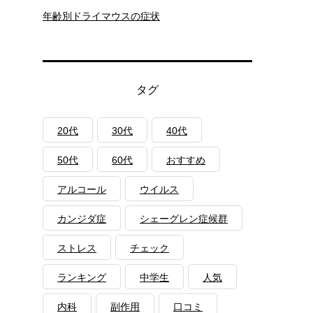
年齢別ドライマウスの症状
タグ
20代
30代
40代
50代
60代
おすすめ
アルコール
ウイルス
カンジダ症
シェーグレン症候群
ストレス
チェック
ランキング
中学生
人気
内科
副作用
口コミ