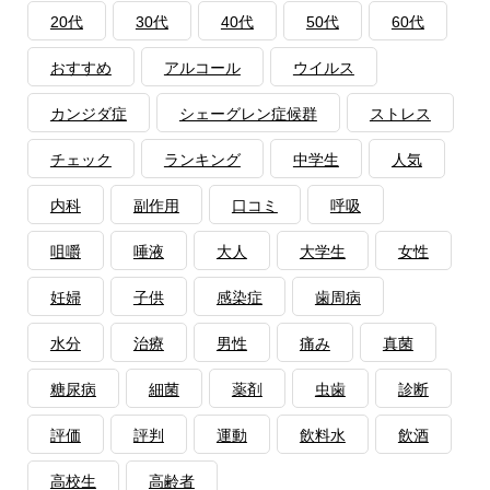
20代
30代
40代
50代
60代
おすすめ
アルコール
ウイルス
カンジダ症
シェーグレン症候群
ストレス
チェック
ランキング
中学生
人気
内科
副作用
口コミ
呼吸
咀嚼
唾液
大人
大学生
女性
妊婦
子供
感染症
歯周病
水分
治療
男性
痛み
真菌
糖尿病
細菌
薬剤
虫歯
診断
評価
評判
運動
飲料水
飲酒
高校生
高齢者