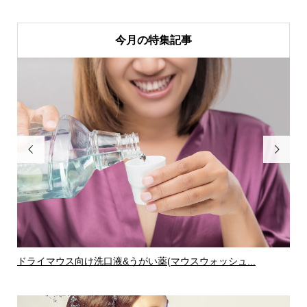
今月の特集記事


ドライマウス向け洗口液&うがい薬(マウスウォッシュ...
ド