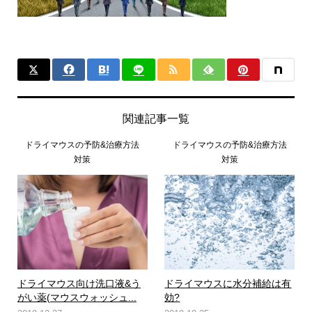
関連記事一覧
ドライマウスの予防&治療方法
ドライマウスの予防&治療方法
対策
対策
ドライマウス向け洗口液&う
ドライマウスに水分補給は有
がい薬(マウスウォッシュ...
効?