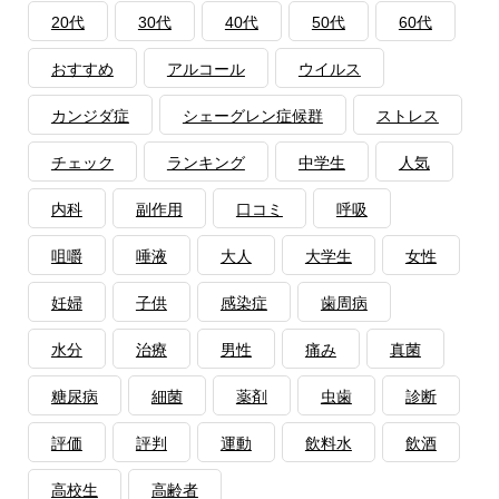
20代
30代
40代
50代
60代
おすすめ
アルコール
ウイルス
カンジダ症
シェーグレン症候群
ストレス
チェック
ランキング
中学生
人気
内科
副作用
口コミ
呼吸
咀嚼
唾液
大人
大学生
女性
妊婦
子供
感染症
歯周病
水分
治療
男性
痛み
真菌
糖尿病
細菌
薬剤
虫歯
診断
評価
評判
運動
飲料水
飲酒
高校生
高齢者