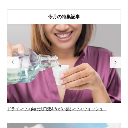
今月の特集記事


ドライマウス向け洗口液&うがい薬(マウスウォッシュ...
ド