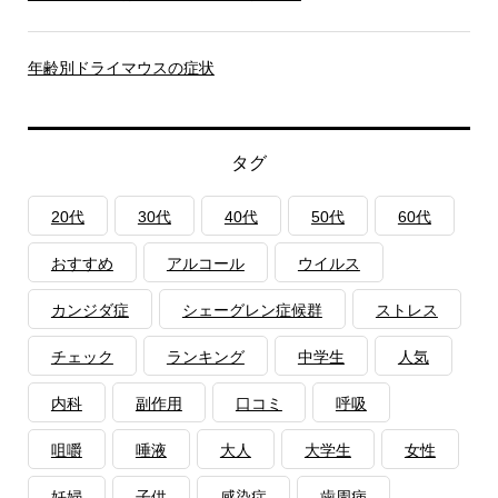
年齢別ドライマウスの症状
タグ
20代
30代
40代
50代
60代
おすすめ
アルコール
ウイルス
カンジダ症
シェーグレン症候群
ストレス
チェック
ランキング
中学生
人気
内科
副作用
口コミ
呼吸
咀嚼
唾液
大人
大学生
女性
妊婦
子供
感染症
歯周病