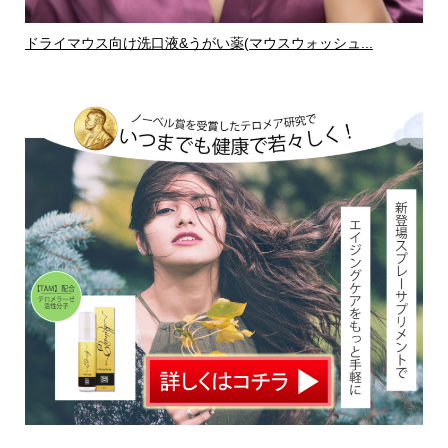
ドライマウス向け洗口液&うがい薬(マウスウォッシュ...
ド