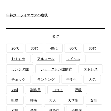
年齢別ドライマウスの症状
タグ
20代
30代
40代
50代
60代
おすすめ
アルコール
ウイルス
カンジダ症
シェーグレン症候群
ストレス
チェック
ランキング
中学生
人気
内科
副作用
口コミ
呼吸
咀嚼
唾液
大人
大学生
女性
妊婦
子供
感染症
歯周病