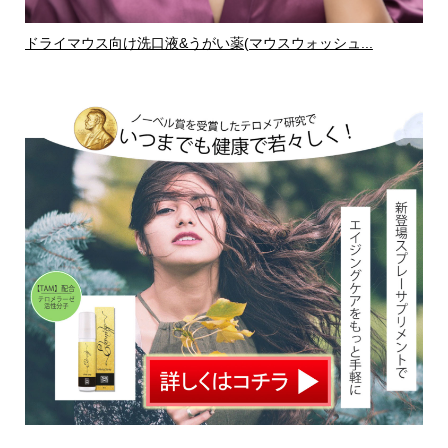
ドライマウス向け洗口液&うがい薬(マウスウォッシュ...
ド