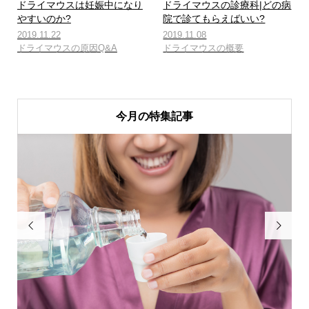
ドライマウスは妊娠中になり
ドライマウスの診療科|どの病
やすいのか?
院で診てもらえばいい?
2019.11.22
2019.11.08
ドライマウスの原因Q&A
ドライマウスの概要
今月の特集記事

