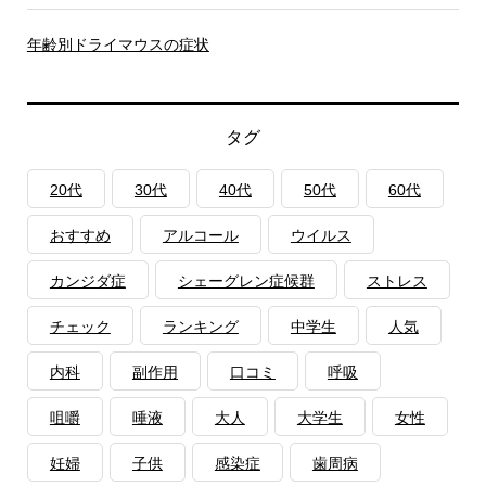
年齢別ドライマウスの症状
タグ
20代
30代
40代
50代
60代
おすすめ
アルコール
ウイルス
カンジダ症
シェーグレン症候群
ストレス
チェック
ランキング
中学生
人気
内科
副作用
口コミ
呼吸
咀嚼
唾液
大人
大学生
女性
妊婦
子供
感染症
歯周病