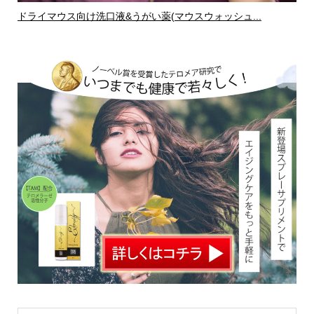
ドライマウス向け洗口液&うがい薬(マウスウォッシュ...
ド