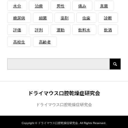
水分
治療
男性
痛み
真菌
糖尿病
細菌
薬剤
虫歯
診断
評価
評判
運動
飲料水
飲酒
高校生
高齢者
ドライマウス口腔乾燥症研究会
ドライマウス口腔乾燥症研究会
Copyright ©
ドライマウス口腔乾燥症研究会. All Rights Reserved.