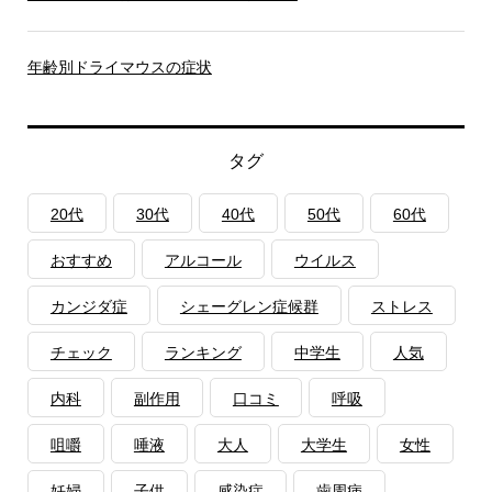
年齢別ドライマウスの症状
タグ
20代
30代
40代
50代
60代
おすすめ
アルコール
ウイルス
カンジダ症
シェーグレン症候群
ストレス
チェック
ランキング
中学生
人気
内科
副作用
口コミ
呼吸
咀嚼
唾液
大人
大学生
女性
妊婦
子供
感染症
歯周病