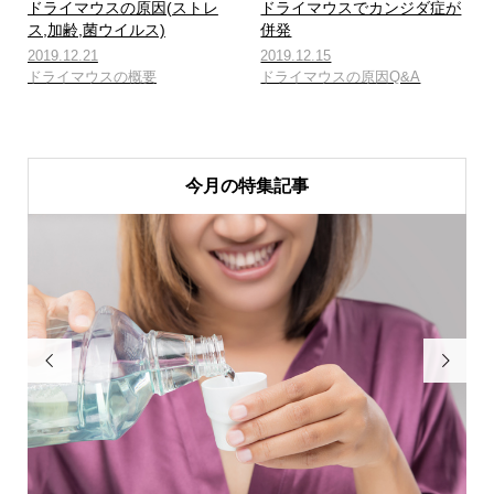
ドライマウスの原因(ストレ
ドライマウスでカンジダ症が
ス,加齢,菌ウイルス)
併発
2019.12.21
2019.12.15
ドライマウスの概要
ドライマウスの原因Q&A
今月の特集記事

