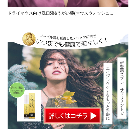
ドライマウス向け洗口液&うがい薬(マウスウォッシュ...
ド