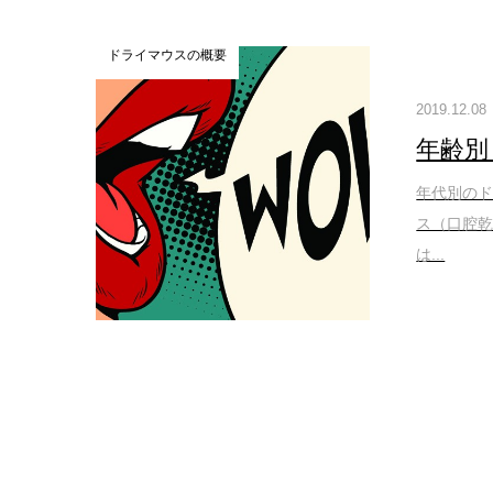
ドライマウスの概要
2019.12.08
年齢別
年代別のド
ス（口腔
は...