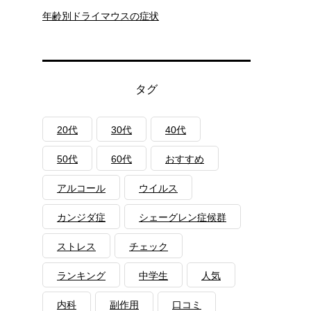
年齢別ドライマウスの症状
タグ
20代
30代
40代
50代
60代
おすすめ
アルコール
ウイルス
カンジダ症
シェーグレン症候群
ストレス
チェック
ランキング
中学生
人気
内科
副作用
口コミ