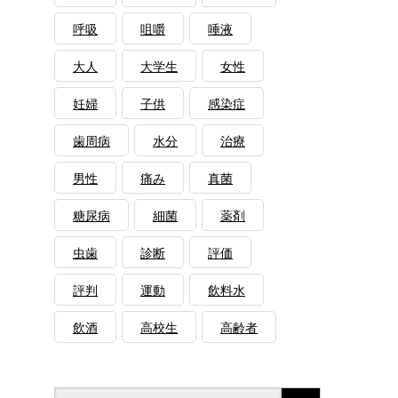
呼吸
咀嚼
唾液
大人
大学生
女性
妊婦
子供
感染症
歯周病
水分
治療
男性
痛み
真菌
糖尿病
細菌
薬剤
虫歯
診断
評価
評判
運動
飲料水
飲酒
高校生
高齢者