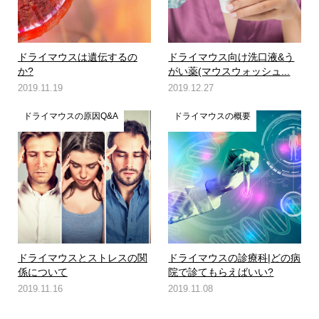
ドライマウスは遺伝するの
ドライマウス向け洗口液&う
か?
がい薬(マウスウォッシュ...
2019.11.19
2019.12.27
ドライマウスの原因Q&A
ドライマウスの概要
ドライマウスとストレスの関
ドライマウスの診療科|どの病
係について
院で診てもらえばいい?
2019.11.16
2019.11.08