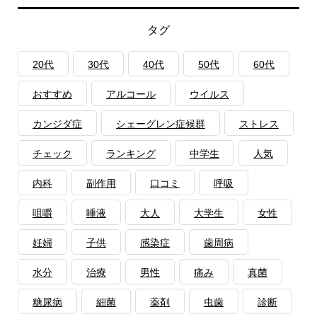
タグ
20代
30代
40代
50代
60代
おすすめ
アルコール
ウイルス
カンジダ症
シェーグレン症候群
ストレス
チェック
ランキング
中学生
人気
内科
副作用
口コミ
呼吸
咀嚼
唾液
大人
大学生
女性
妊婦
子供
感染症
歯周病
水分
治療
男性
痛み
真菌
糖尿病
細菌
薬剤
虫歯
診断