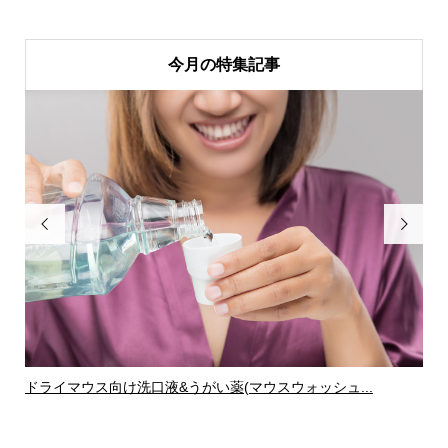
今月の特集記事


ドライマウス向け洗口液&うがい薬(マウスウォッシュ...
ド