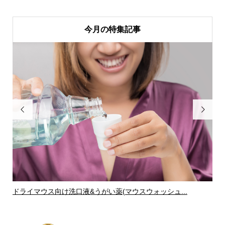
今月の特集記事


ドライマウス向け洗口液&うがい薬(マウスウォッシュ...
ド