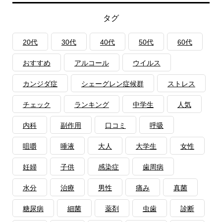
タグ
20代
30代
40代
50代
60代
おすすめ
アルコール
ウイルス
カンジダ症
シェーグレン症候群
ストレス
チェック
ランキング
中学生
人気
内科
副作用
口コミ
呼吸
咀嚼
唾液
大人
大学生
女性
妊婦
子供
感染症
歯周病
水分
治療
男性
痛み
真菌
糖尿病
細菌
薬剤
虫歯
診断